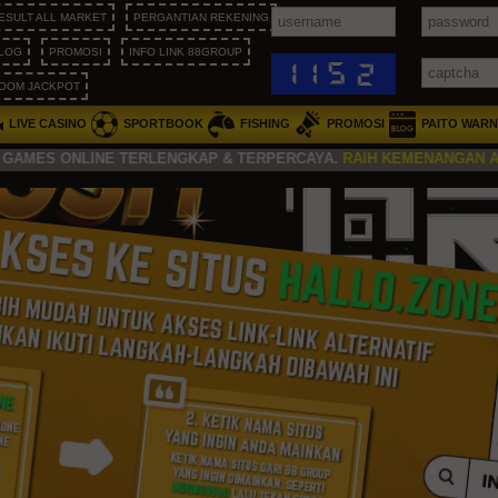
ESULT ALL MARKET
PERGANTIAN REKENING
LOG
PROMOSI
INFO LINK 88GROUP
OOM JACKPOT
LIVE CASINO
SPORTBOOK
FISHING
PROMOSI
PAITO WAR
 ONLINE TERLENGKAP & TERPERCAYA.
RAIH KEMENANGAN ANDA BE