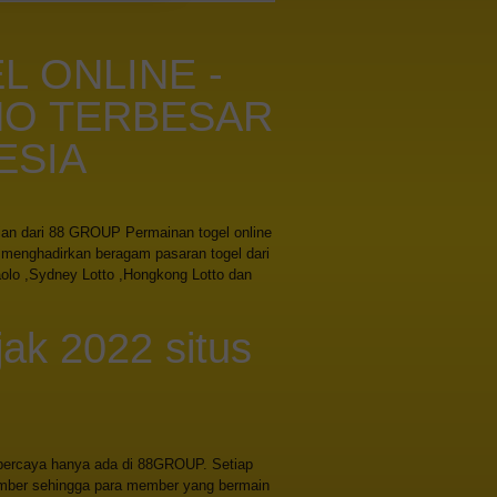
 ONLINE -
INO TERBESAR
ESIA
ian dari 88 GROUP Permainan togel online
 menghadirkan beragam pasaran togel dari
Paolo ,Sydney Lotto ,Hongkong Lotto dan
ak 2022 situs
erpercaya hanya ada di 88GROUP. Setiap
mber sehingga para member yang bermain