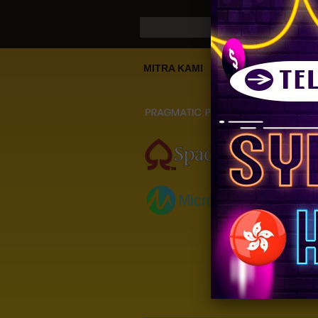
MITRA KAMI