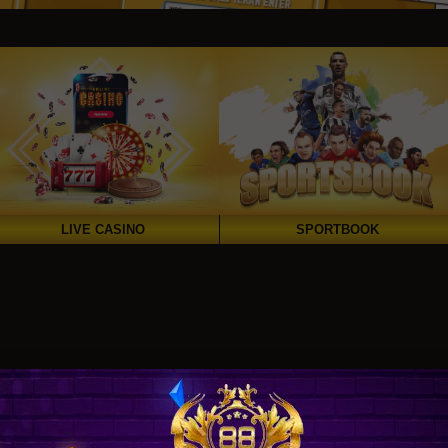
LIVE CASINO
SPORTBOOK